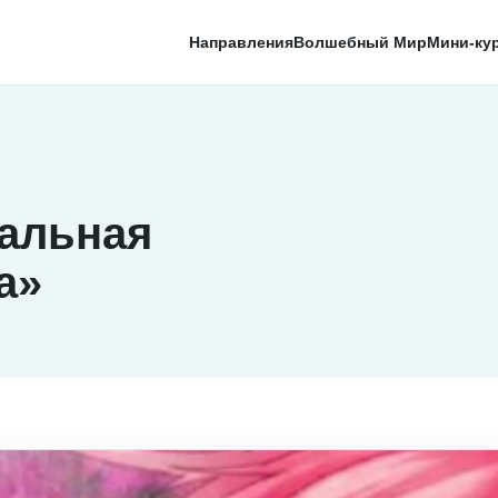
Направления
Волшебный Мир
Мини-ку
альная
а»