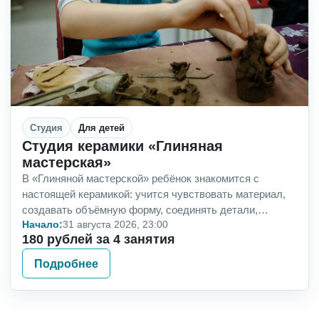
Студия
Для детей
Студия керамики «Глиняная
мастерская»
В «Глиняной мастерской» ребёнок знакомится с
настоящей керамикой: учится чувствовать материал,
создавать объёмную форму, соединять детали,
Начало:
31 августа 2026, 23:00
добавлять фактуры и расписывать свои изделия. Это
180 рублей за 4 занятия
н…
Подробнее